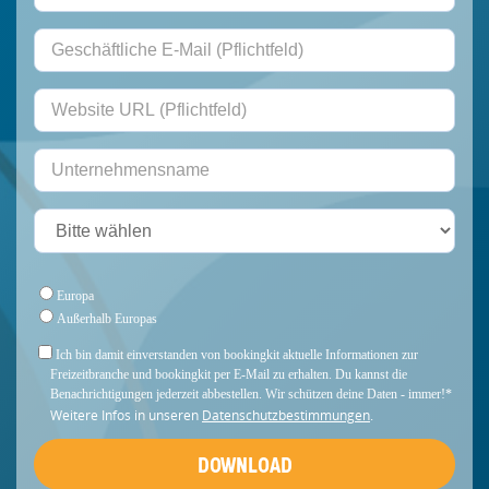
Europa
Außerhalb Europas
Ich bin damit einverstanden von bookingkit aktuelle Informationen zur
Freizeitbranche und bookingkit per E-Mail zu erhalten. Du kannst die
Benachrichtigungen jederzeit abbestellen. Wir schützen deine Daten - immer!
*
Weitere Infos in unseren
Datenschutzbestimmungen
.