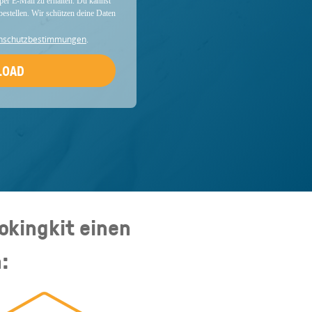
per E-Mail zu erhalten. Du kannst
bestellen. Wir schützen deine Daten
nschutzbestimmungen
.
okingkit einen
: