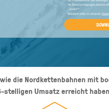
zur Freizeitbranche und bookingkit 
die Benachrichtigungen jederzeit ab
- immer!
*
Weitere Infos in unseren
Date
 wie die Nordkettenbahnen mit bo
6-stelligen Umsatz erreicht haben