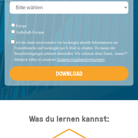
Europa
Außerhalb Europas
Ich bin damit einverstanden von bookingkit aktuelle Informationen zur
Freizeitbranche und bookingkit per E-Mail zu erhalten. Du kannst die
Benachrichtigungen jederzeit abbestellen. Wir schützen deine Daten - immer!
*
Weitere Infos in unseren
Datenschutzbestimmungen
.
Was du lernen kannst: