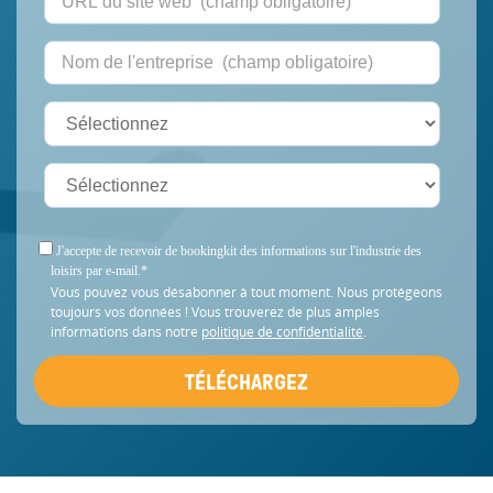
J'accepte de recevoir de bookingkit des informations sur l'industrie des
loisirs par e-mail.
*
Vous pouvez vous désabonner à tout moment. Nous protégeons
toujours vos données ! Vous trouverez de plus amples
informations dans notre
politique de confidentialité
.